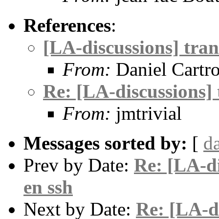
References
:
[LA-discussions] trans
From:
Daniel Cartr
Re: [LA-discussions] t
From:
jmtrivial
Messages sorted by:
[
d
Prev by Date:
Re: [LA-di
en ssh
Next by Date:
Re: [LA-di