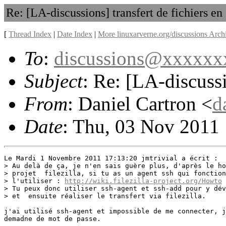
Re: [LA-discussions] transfert de fichiers en
[
Thread Index
|
Date Index
|
More linuxarverne.org/discussions Arch
To
:
discussions@xxxxx
Subject
: Re: [LA-discussi
From
: Daniel Cartron <
d
Date
: Thu, 03 Nov 2011
Le Mardi 1 Novembre 2011 17:13:20 jmtrivial a écrit :

> Au delà de ça, je n'en sais guère plus, d'après le ho
> projet  filezilla, si tu as un agent ssh qui fonction
> l'utiliser : 
http://wiki.filezilla-project.org/Howto
> Tu peux donc utiliser ssh-agent et ssh-add pour y dév
> et  ensuite réaliser le transfert via filezilla.

j'ai utilisé ssh-agent et impossible de me connecter, j
demadne de mot de passe.
