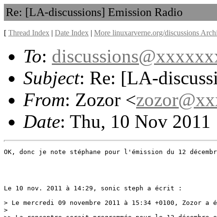
Re: [LA-discussions] Emission Radio
[
Thread Index
|
Date Index
|
More linuxarverne.org/discussions Arch
To
:
discussions@xxxxx
Subject
: Re: [LA-discuss
From
: Zozor <
zozor@xx
Date
: Thu, 10 Nov 2011
OK, donc je note stéphane pour l'émission du 12 décembr
Le 10 nov. 2011 à 14:29, sonic steph a écrit :

> Le mercredi 09 novembre 2011 à 15:34 +0100, Zozor a é
> 
