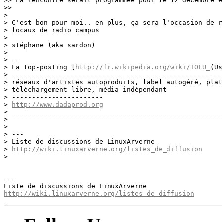
>> La rencontre serait programmée pour le 12 décembre e
>> 

> 

> C'est bon pour moi.. en plus, ça sera l'occasion de r
> locaux de radio campus

> 

> stéphane (aka sardon)

> 

> -- 

> La top-posting [
http://fr.wikipedia.org/wiki/TOFU_
(Us
> _____________________________________________________
> réseaux d'artistes autoproduits, label autogéré, plat
> téléchargement libre, média indépendant

> -----------------------

> 
http://www.dadaprod.org
> _____________________________________________________
> 

> 

> ---

> Liste de discussions de LinuxArverne

> 
http://wiki.linuxarverne.org/listes_de_diffusion
> 

---

http://wiki.linuxarverne.org/listes_de_diffusion