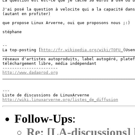
La question est est-ce que je lâche 30 euros à OVH ou b
J'ai posé la question à velocite qui a la capacité dans
(autant en profiter)

que propose Linux Arverne, oui que proposons nous ;:)

stéphane

-- 

La top-posting [
http://fr.wikipedia.org/wiki/TOFU_
(Usen
_______________________________________________________
réseaux d'artistes autoproduits, label autogéré, platef
téléchargement libre, média indépendant

http://www.dadaprod.org

_______________________________________________________
---

http://wiki.linuxarverne.org/listes_de_diffusion
Follow-Ups
:
Re: [LA-discussions] 