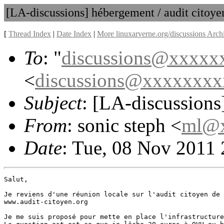
[LA-discussions] hébergement / audit citoye
[
Thread Index
|
Date Index
|
More linuxarverne.org/discussions Arch
To
: "
discussions@xxxxx
<
discussions@xxxxxxx
Subject
: [LA-discussions
From
: sonic steph <
ml@x
Date
: Tue, 08 Nov 2011
Salut,

Je reviens d'une réunion locale sur l'audit citoyen de 
www.audit-citoyen.org

Je me suis proposé pour mette en place l'infrastructure