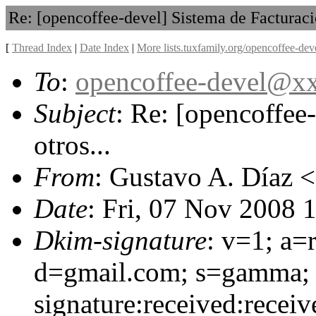
Re: [opencoffee-devel] Sistema de Facturació
[
Thread Index
|
Date Index
|
More lists.tuxfamily.org/opencoffee-dev
To
:
opencoffee-devel@
Subject
: Re: [opencoffee
otros...
From
: Gustavo A. Díaz <
Date
: Fri, 07 Nov 2008 
Dkim-signature
: v=1; a=
d=gmail.com; s=gamma;
signature:received:receiv