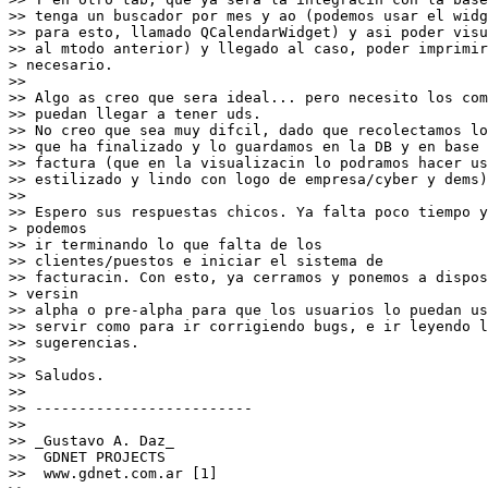
>> tenga un buscador por mes y ao (podemos usar el widg
>> para esto, llamado QCalendarWidget) y asi poder visu
>> al mtodo anterior) y llegado al caso, poder imprimir
> necesario.
>> 
>> Algo as creo que sera ideal... pero necesito los co
>> puedan llegar a tener uds.
>> No creo que sea muy difcil, dado que recolectamos l
>> que ha finalizado y lo guardamos en la DB y en base 
>> factura (que en la visualizacin lo podramos hacer us
>> estilizado y lindo con logo de empresa/cyber y dems)
>> 
>> Espero sus respuestas chicos. Ya falta poco tiempo y
> podemos
>> ir terminando lo que falta de los
>> clientes/puestos e iniciar el sistema de
>> facturacin. Con esto, ya cerramos y ponemos a dispos
> versin
>> alpha o pre-alpha para que los usuarios lo puedan us
>> servir como para ir corrigiendo bugs, e ir leyendo l
>> sugerencias.
>> 
>> Saludos. 
>> 
>> -------------------------
>> 
>> _Gustavo A. Daz_
>>  GDNET PROJECTS
>>  www.gdnet.com.ar [1] 