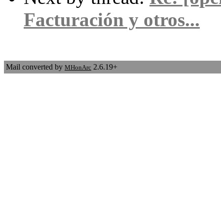
Facturación y otros...
Mail converted by
2.6.19+
MHonArc