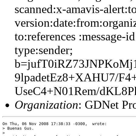
scanned:x-amavis-alert:t
version:date:from:organiz
to:references :message-id
type:sender;
b=jufT0iRZ73JNPKo
9lpadetEz8+XAHU7/F4
UseC4+N01Rem/dKL8P
Organization
: GDNet Pro
On Thu, 06 Nov 2008 17:38:33 -0300,  wrote:
> Buenas Gus.
> 