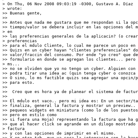
> On Thu, 06 Nov 2008 09:03:19 -0300, Gustavo A. Díaz 
> wrote:
>> Buenas gente,
>> 
>> Antes que nada me gustara que me respondan si la opc
>> tiempo/valor se debera incluir en las opciones del 
> en
>> las preferencias generales de la aplicacin? (o crear
> preferencias
>> para el mdulo Cliente, lo cual me parece un poco en 
>> Quizs en un cyber hayan "clientes preferenciales" do
>> valor/fraccin del consumo. Por ende "yo creo" que de
>> formulario en donde se agregan los clientes... pero 
> ms...
>> no se olviden que yo no tengo un cyber. Alguien con 
>> podra tirar una idea ac (quin tenga cyber o conozca 
>> O sino, lo ms factible quizs sea agregar una opcin/p
>> para esto.  
>> 
>>  Creo que es hora ya de planear el sistema de factur
>> 
>> El mdulo est vaco.. pero mi idea es: En un sector/t
>> finaliza, general la factura y mostrar un preview.. 
>> pequeos widgets en miniatura (como lo de los puestos
>> pero en estilo como
>> si fuera una Hoja) representando la factura que ha 
>> que al hacer click se agrande en un dilogo mostrado 
> factura
>> y con las opciones de imprimir en el mismo.
>> Y en otro tab, que ya sera la integracin con la base