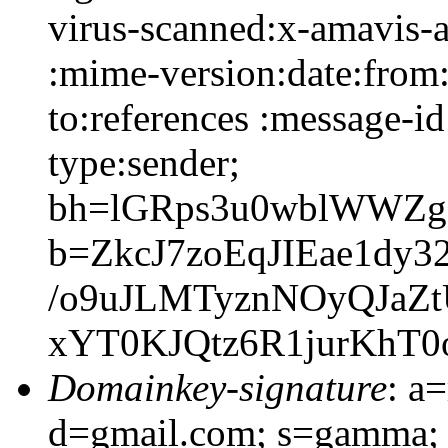
virus-scanned:x-amavis-al
:mime-version:date:from:
to:references :message-id
type:sender;
bh=lGRps3u0wblWWZg1
b=ZkcJ7zoEqJIEae1d
/o9uJLMTyznNOyQJaZt
xYT0KJQtz6R1jurKhT0
Domainkey-signature
: a
d=gmail.com; s=gamma; h