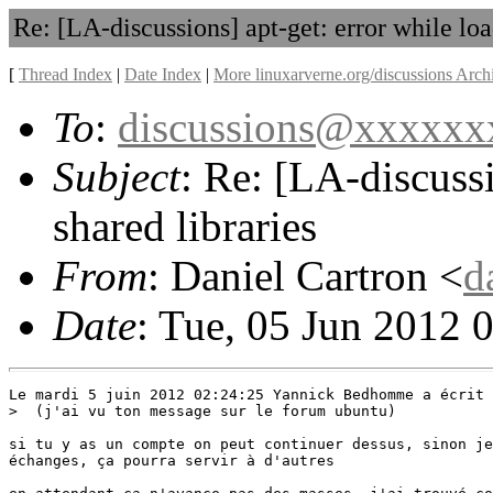
Re: [LA-discussions] apt-get: error while loa
[
Thread Index
|
Date Index
|
More linuxarverne.org/discussions Arch
To
:
discussions@xxxxx
Subject
: Re: [LA-discussi
shared libraries
From
: Daniel Cartron <
d
Date
: Tue, 05 Jun 2012 
Le mardi 5 juin 2012 02:24:25 Yannick Bedhomme a écrit 
>  (j'ai vu ton message sur le forum ubuntu)

si tu y as un compte on peut continuer dessus, sinon je
échanges, ça pourra servir à d'autres
