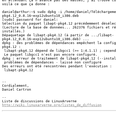
en attendant ça n'avance pas des masses, j'ai trouvé co
voilà ce que ça donne :

daniel@arthur:~$ sudo dpkg -i /home/daniel/Téléchargeme
pkg4.12_0.8.16~exp12ubuntu10_i386.deb 

[sudo] password for daniel: 

Sélection du paquet libapt-pkg4.12 précédemment désélec
(Lecture de la base de données... 262376 fichiers et ré
installés.)

Dépaquetage de libapt-pkg4.12 (à partir de .../libapt-

pkg4.12_0.8.16~exp12ubuntu10_i386.deb) ...

dpkg : des problèmes de dépendances empêchent la config
pkg4.12 :

 libapt-pkg4.12 dépend de libgcc1 (>= 1:4.1.1) ; cepend
 Le paquet libgcc1 n'est pas encore configuré.

dpkg : erreur de traitement de libapt-pkg4.12 (--instal
 problèmes de dépendances - laissé non configuré

Des erreurs ont été rencontrées pendant l'exécution :

 libapt-pkg4.12

-- 

Cordialement,

Daniel Cartron

--

http://wiki.linuxarverne.org/listes_de_diffusion