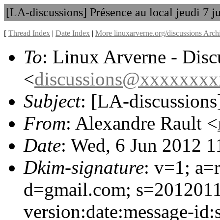
[LA-discussions] Présence au local jeudi 7 j
[
Thread Index
|
Date Index
|
More linuxarverne.org/discussions Arch
To
: Linux Arverne - Disc
<
discussions@xxxxxxx
Subject
: [LA-discussions]
From
: Alexandre Rault <
Date
: Wed, 6 Jun 2012 
Dkim-signature
: v=1; a=
d=gmail.com; s=201201
version:date:message-id: