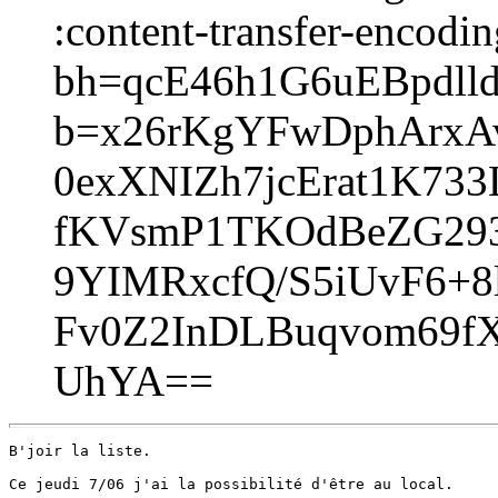
:content-transfer-encodin
bh=qcE46h1G6uEBpdll
b=x26rKgYFwDphArx
0exXNIZh7jcErat1K7
fKVsmP1TKOdBeZG293/
9YIMRxcfQ/S5iUvF6+8
Fv0Z2InDLBuqvom69f
UhYA==
B'joir la liste.

Ce jeudi 7/06 j'ai la possibilité d'être au local.
