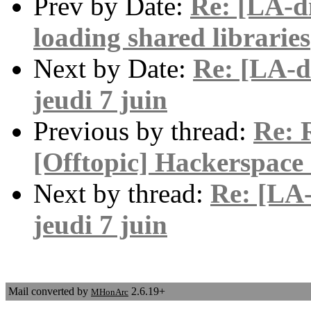
Prev by Date:
Re: [LA-di
loading shared libraries
Next by Date:
Re: [LA-di
jeudi 7 juin
Previous by thread:
Re: 
[Offtopic] Hackerspace
Next by thread:
Re: [LA-
jeudi 7 juin
Mail converted by
2.6.19+
MHonArc