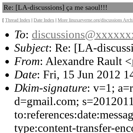
Re: [LA-discussions] ça me saoul!!!
[
Thread Index
|
Date Index
|
More linuxarverne.org/discussions Arch
To
:
discussions@xxxxx
Subject
: Re: [LA-discuss
From
: Alexandre Rault <
Date
: Fri, 15 Jun 2012 
Dkim-signature
: v=1; a=
d=gmail.com; s=2012011
to:references:date:messag
type:content-transfer-enc