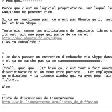
> Pourquoi??????????

Parce que c'est un logiciel propriétaire, sur lequel le
GNU/Linux ne peuvent rien.

Si ça ne fonctionne pas, ce n'est pas Ubuntu qu'il faut
bel et bien Skype !!

Toutefois, comme les utilisateurs de logiciels libres s
http://doc.ubuntu-fr.org/skype

L'as-tu consultée ?

>

> Je dois passer un entretien d'embauche via Skype dans
> et ça ne marche pas ça me saouuuuuuuuuuuuuuuuuul!!!

>

[troll, quoi que...]Et bien ça, c'est tout a fait anorm
discriminatoire si on veux être puriste... Cet employeu
un ordinateur + la licence windoz qui va avec pour fair
?[/troll]

Alex.

--

http://wiki.linuxarverne.org/listes_de_diffusion