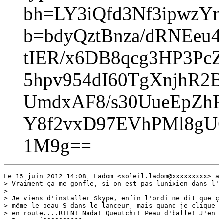
bh=LY3iQfd3Nf3ipwz
b=bdyQztBnza/dRNEeu
tIER/x6DB8qcg3HP3P
5hpv954dI60TgXnjhR
UmdxAF8/s30UueEpZ
Y8f2vxD97EVhPMl8gU
1M9g==
Le 15 juin 2012 14:08, Ladom <soleil.ladom@xxxxxxxxx> a
> Vraiment ça me gonfle, si on est pas lunixien dans l'
>

> Je viens d'installer Skype, enfin l'ordi me dit que ç
> même le beau S dans le lanceur, mais quand je clique 
> en route....RIEN! Nada! Queutchi! Peau d'balle! J'en 