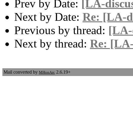
Prev by Date:
[LA-discus
Next by Date:
Re: [LA-di
Previous by thread:
[LA-
Next by thread:
Re: [LA-
Mail converted by
2.6.19+
MHonArc