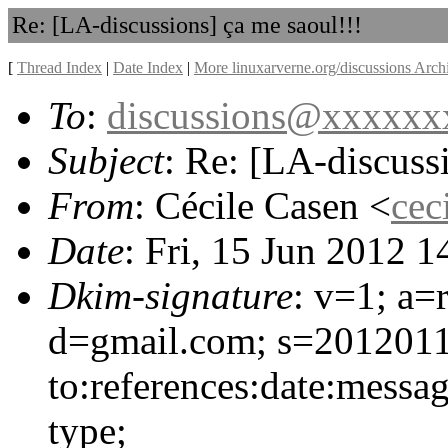
Re: [LA-discussions] ça me saoul!!!
[
Thread Index
|
Date Index
|
More linuxarverne.org/discussions Arch
To
:
discussions@xxxxx
Subject
: Re: [LA-discuss
From
: Cécile Casen <
cec
Date
: Fri, 15 Jun 2012 
Dkim-signature
: v=1; a=
d=gmail.com; s=2012011
to:references:date:messag
type;