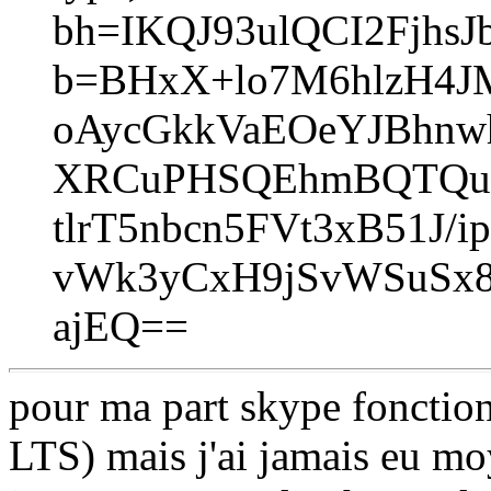
bh=IKQJ93ulQCI2Fjhs
b=BHxX+lo7M6hlzH4JM
oAycGkkVaEOeYJBhnwh
XRCuPHSQEhmBQTQuT
tlrT5nbcn5FVt3xB51J/
vWk3yCxH9jSvWSuSx
ajEQ==
pour ma part skype fonctio
LTS) mais j'ai jamais eu mo