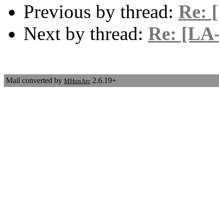
Previous by thread:
Re: 
Next by thread:
Re: [LA-
Mail converted by
2.6.19+
MHonArc