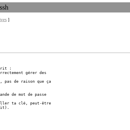
 ssh
ives
]
rit :

rrectement gérer des

, pas de raison que ça 

ande de mot de passe

ller ta clé, peut-être 

it).
