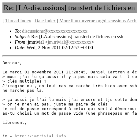
Re: [LA-discussions] transfert de fichiers en
[
Thread Index
|
Date Index
|
More linuxarverne.org/discussions Arch
To
:
discussions@xxxxxxxxxxxxxxxx
Subject
: Re: [LA-discussions] transfert de fichiers en ssh
From
: jmtrivial <
jm.trivial@xxxxxxxxx
>
Date
: Wed, 2 Nov 2011 02:12:57 +0100
Bonjour,

Le mardi 01 novembre 2011 21:28:45, Daniel Cartron a éc
> moui j'ai lu ça aussi il y a peu mais cela va-t-il co
> clés multiples ?

J'imagine oui, en tout cas ça marche très bien avec ssh
ne marche pas là.

> ça aussi je l'ai lu mais j'ai encore et tjs cette dem
> or je n'en ai pas, juste ma paire de clés

Le mot de passe correspond à celui qui sert à déverroui
as-tu choisi un mot de passe vide (une phrasepass en fa
Librement,

-- 

jm - 
http://jmtrivial.info