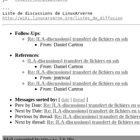
---

http://wiki.linuxarverne.org/listes_de_diffusion
Follow-Ups
:
Re: [LA-discussions] transfert de fichiers en ssh
From:
Daniel Cartron
References
:
[LA-discussions] transfert de fichiers en ssh
From:
Daniel Cartron
Re: [LA-discussions] transfert de fichiers en ssh
From:
jmtrivial
Re: [LA-discussions] transfert de fichiers en ssh
From:
Daniel Cartron
Messages sorted by:
[
date
|
thread
]
Prev by Date:
Re: [LA-discussions] transfert de fichiers en s
Next by Date:
Re: [LA-discussions] transfert de fichiers en 
Previous by thread:
Re: [LA-discussions] transfert de fichier
Next by thread:
Re: [LA-discussions] transfert de fichiers en
Mail converted by
2.6.19+
MHonArc