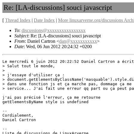
Re: [LA-discussions] souci javascript
[
Thread Index
|
Date Index
|
More linuxarverne.org/discussions Arch
To
:
discussions@xxxxxxxxxxxxxxxx
Subject
: Re: [LA-discussions] souci javascript
From
: Daniel Cartron <
dan@xxxxxxxxxxx
>
Date
: Wed, 06 Jun 2012 20:24:32 +0200
Le mercredi 6 juin 2012 20:22:52 Daniel Cartron a écrit
> Salut tout le monde,

> 

> j'essaye d'utiliser ça :

> document.getElementsByClassName('masquable').style.di
> dans une fonction js et ça marche pas, dommage ça me 
> service... J'ai fait une erreur qq part ou ça peut pa
j'ai pas précisé l'erreur, ça me retourne 

getElementsByName style is undefined

-- 

Cordialement,

Daniel Cartron

--
