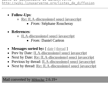
http://wiki.linuxarverne.org/listes_de_diffusion
Follow-Ups
:
Re: [LA-discussions] souci javascript
From:
Stéphane Roucheray
References
:
[LA-discussions] souci javascript
From:
Daniel Cartron
Messages sorted by:
[
date
|
thread
]
Prev by Date:
[LA-discussions] souci javascript
Next by Date:
Re: [LA-discussions] souci javascript
Previous by thread:
[LA-discussions] souci javascript
Next by thread:
Re: [LA-discussions] souci javascript
Mail converted by
2.6.19+
MHonArc