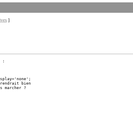
ives
]
 :

splay='none';

rendrait bien

s marcher ?
