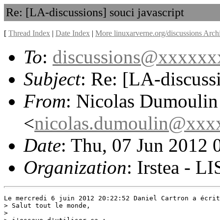
Re: [LA-discussions] souci javascript
[
Thread Index
|
Date Index
|
More linuxarverne.org/discussions Arch
To
:
discussions@xxxxx
Subject
: Re: [LA-discussi
From
: Nicolas Dumoulin
<
nicolas.dumoulin@xxx
Date
: Thu, 07 Jun 2012 
Organization
: Irstea - L
Le mercredi 6 juin 2012 20:22:52 Daniel Cartron a écrit
> Salut tout le monde,

> 
