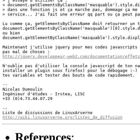
> j'essaye d'utiliser ça :

> document.getElementsByClassName('masquable').style.di
> dans une fonction js et ça marche pas, dommage ça me 
> service... J'ai fait une erreur qq part ou ça peut pa
Lu comme ça, getElementsByClassName doit retourner un t
document.getElementsByClassName('masquable')[0].style.d
ou bien

document.getElementByClassName('masquable').style.displ
Maintenant j'utilise jquery pour mes codes javascripts 
http://jquery.developpeur-web2.com/documentation/effets
N'oublie pas d'utiliser la console javascript de ton na
installer un plugin sous firefox) pour le débogage :-) 
tes variables et tester des bouts de code rapidement.

-- 

Nicolas Dumoulin

Ingénieur d'études - Irstea, LISC

+33 (0)4.73.44.07.29

--

http://wiki.linuxarverne.org/listes_de_diffusion
References
: