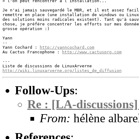
> l'on peut rencontrer à l’installation...

Je n'ai jamais sauvegardé le MBR, et il est assez facil
remettre en place (une installation de windows ou Linux
des solutions moins radicales existent). Tant qu'à sauv
chose, je préfère concentrer les efforts sur mes donnée
grosse opération :)

Yann

-- 

Yann Cochard : 
http://yanncochard.com
Au Cactus Francophone : 
http://www.cactuspro.com
---

http://wiki.linuxarverne.org/listes_de_diffusion
Follow-Ups
:
Re : [LA-discussions]
From:
hélène albare
References
: