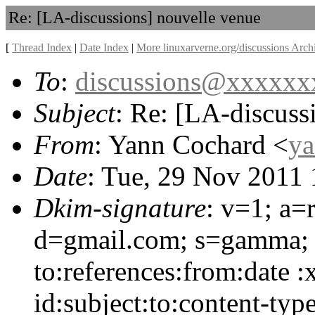
Re: [LA-discussions] nouvelle venue
[
Thread Index
|
Date Index
|
More linuxarverne.org/discussions Arch
To
:
discussions@xxxxx
Subject
: Re: [LA-discuss
From
: Yann Cochard <
y
Date
: Tue, 29 Nov 2011
Dkim-signature
: v=1; a=
d=gmail.com; s=gamma; 
to:references:from:date 
id:subject:to:content-typ