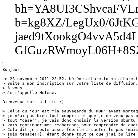
bh=YA8UI3CShvcaFV
b=kg8XZ/LegUx0/6Jt
jaed9tXookgO4vvA5d
GfGuzRWmoyL06H+8S
Bonjour,

Le 28 novembre 2011 23:52, hélène albarello <h.albarell
> Suite à mon inscription sur votre liste de diffusion,
> à vous.

> Je m'appelle Hélène.

Bienvenue sur la liste :)

> Celle du jour est "la sauvegarde du MBR" avant montag
> je n'ai pas bien tout compris et que je ne veux pas p
> tout "caser", je vais donc choisir la version Ubuntu 
> vais continuer mes recherches pour comprendre de quoi
> Cela dit je reste assez fébrile à sauter le pas (mais
> suis tenace!!), étant donné tout ce que j'ai pu lire 