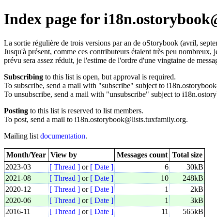
Index page for i18n.ostorybook@
La sortie régulière de trois versions par an de oStorybook (avril, septe
Jusqu'à présent, comme ces contributeurs étaient très peu nombreux, je p
prévu sera assez réduit, je l'estime de l'ordre d'une vingtaine de mess
Subscribing
to this list is open, but approval is required.
To subscribe, send a mail with "subscribe" subject to i18n.ostorybook-
To unsubscribe, send a mail with "unsubscribe" subject to i18n.ostory
Posting
to this list is reserved to list members.
To post, send a mail to i18n.ostorybook@lists.tuxfamily.org.
Mailing list
documentation
.
Month/Year
View by
Messages count
Total size
2023-03
[ Thread ]
or
[ Date ]
6
30kB
2021-08
[ Thread ]
or
[ Date ]
10
248kB
2020-12
[ Thread ]
or
[ Date ]
1
2kB
2020-06
[ Thread ]
or
[ Date ]
1
3kB
2016-11
[ Thread ]
or
[ Date ]
11
565kB