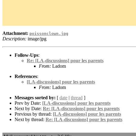
Attachment:
poissonclown.jpg
Description:
image/jpg
Follow-Ups
:
Re: [LA-discussions] pour les parents
From:
Ladom
References
:
[LA-discussions] pour les parents
From:
Ladom
Messages sorted by:
[
date
|
thread
]
Prev by Date:
[LA-discussions] pour les parents
Next by Date:
Re: [LA-discussions] pour les parents
Previous by thread:
[LA-discussions] pour les parents
Next by thread:
Re: [LA-discussions] pour les parents