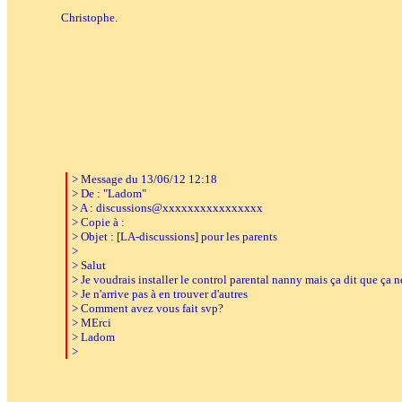
Christophe.
> Message du 13/06/12 12:18
> De : "Ladom"
> A : discussions@xxxxxxxxxxxxxxxx
> Copie à :
> Objet : [LA-discussions] pour les parents
>
> Salut
> Je voudrais installer le control parental nanny mais ça dit que ça 
> Je n'arrive pas à en trouver d'autres
> Comment avez vous fait svp?
> MErci
> Ladom
>