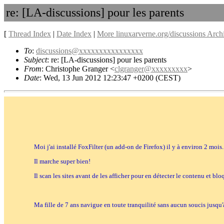
re: [LA-discussions] pour les parents
[
Thread Index
|
Date Index
|
More linuxarverne.org/discussions Arch
To
:
discussions@xxxxxxxxxxxxxxxx
Subject
: re: [LA-discussions] pour les parents
From
: Christophe Granger <
clgranger@xxxxxxxxx
>
Date
: Wed, 13 Jun 2012 12:23:47 +0200 (CEST)
Moi j'ai installé FoxFilter (un add-on de Firefox) il y à environ 2 mois.
Il marche super bien!
Il scan les sites avant de les afficher pour en détecter le contenu et b
Ma fille de 7 ans navigue en toute tranquilité sans aucun soucis jusqu'