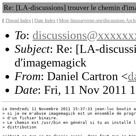
Re: [LA-discussions] trouver le chemin d'i
[
Thread Index
|
Date Index
|
More linuxarverne.org/discussions Arch
To
:
discussions@xxxxx
Subject
: Re: [LA-discuss
d'imagemagick
From
: Daniel Cartron <
d
Date
: Fri, 11 Nov 2011 
Le Vendredi 11 Novembre 2011 15:37:33 jean-luc boutin a
> si je ne m'abuse imagemagick est un ensemble de progr
> d'un fichier binaire.

> Le chemin est /usr/bin en général si tu as installé l
> distribution
