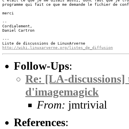
c'était ce que je me disais aussi, donc faut que je tro
programme qui fait ce que me demande le fichier de conf
merci

-- 

Cordialement,

Daniel Cartron

---

http://wiki.linuxarverne.org/listes_de_diffusion
Follow-Ups
:
Re: [LA-discussions] 
d'imagemagick
From:
jmtrivial
References
: