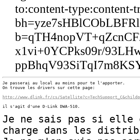
to:content-type:content-t
bh=yze7sHBlCObLBFR
b=qTH4nopVT+qZcnCF2
x1vi+0YCPks09r/93L
ppBhqV93SiTqI7m8K
Je passerai au local au moins pour te l'apporter.

On trouve les drivers sur cette page:

http://www.dlink.fr/cs/Satellite?c=TechSupport_C&childp
il s'agit d'une D-Link DWA-510.

Je ne sais pas si elle 
charge dans les
distrib