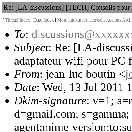
Re: [LA-discussions] [TECH] Conseils pour a
[
Thread Index
|
Date Index
|
More linuxarverne.org/discussions Arch
To
:
discussions@xxxxx
Subject
: Re: [LA-discus
adaptateur wifi pour PC f
From
: jean-luc boutin <
j
Date
: Wed, 13 Jul 2011 
Dkim-signature
: v=1; a=
d=gmail.com; s=gamma; h
agent:mime-version:to:sub