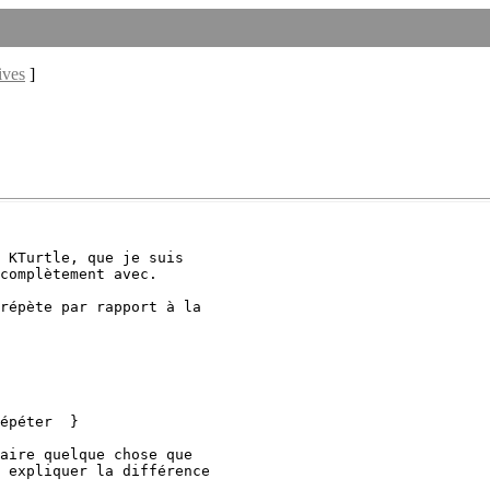
ives
]
 KTurtle, que je suis 

complètement avec.

répète par rapport à la 

épéter  }

aire quelque chose que 

 expliquer la différence 
