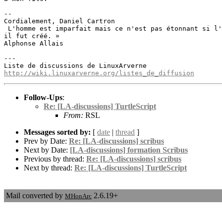
-- 

Cordialement, Daniel Cartron

 L'homme est imparfait mais ce n'est pas étonnant si l'
il fut créé. »

Alphonse Allais

---

http://wiki.linuxarverne.org/listes_de_diffusion
Follow-Ups
:
Re: [LA-discussions] TurtleScript
From:
RSL
Messages sorted by:
[
date
|
thread
]
Prev by Date:
Re: [LA-discussions] scribus
Next by Date:
[LA-discussions] formation Scribus
Previous by thread:
Re: [LA-discussions] scribus
Next by thread:
Re: [LA-discussions] TurtleScript
Mail converted by
2.6.19+
MHonArc