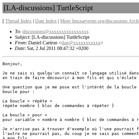
[LA-discussions] TurtleScript
[
Thread Index
|
Date Index
|
More linuxarverne.org/discussions Arch
To
:
discussions@xxxxxxxxxxxxxxxx
Subject
: [LA-discussions] TurtleScript
From
: Daniel Cartron <
dan@xxxxxxxxxxx
>
Date
: Sat, 2 Jul 2011 08:47:32 +0200
Bonjour,

Je ne sais si quelqu'un connaît ce langage utilisé dans
en train de faire découvrir à mon fils et qui s'éclate 
Une question que je me pose est l'intérêt de la boucle 
boucle pour : 

La boucle « répète » 

répète nombre { bloc de commandes à répéter }

La boucle « pour »

pour variable = nombre à nombre { bloc de commandes à r
Je n'arrive pas à trouver d'exemple où l'une pourrait f
l'autre ne pourrait pas, du coup je ne sais pas comment
à mon fils.
